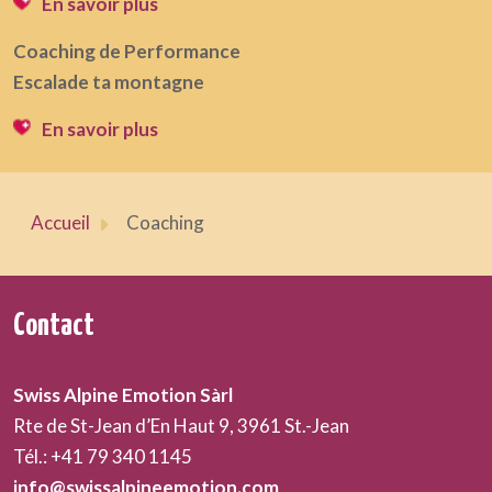
En savoir plus
Coaching de Performance
Escalade ta montagne
En savoir plus
Accueil
Coaching
Contact
Swiss Alpine Emotion Sàrl
Rte de St-Jean d’En Haut 9, 3961 St.-Jean
Tél.: +41 79 340 1145
info@swissalpineemotion.com